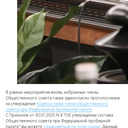
В рамках мероприятия вновь избранные члены
Общественного совета также единогласно проголосовали
за утверждение
Кодекса этики члена Общественного
совета при Федеральной пробирной палате
.
С Приказом от 30.01.2025 N 8 "Об утверждении состава
Общественного совета при Федеральной пробирной
палате" вы можете
ознакомиться по этой ссылке
. Данным