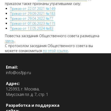
приказом также признаны утратившими силу:
Приказ от 22.07.2021 №149
Приказ от 29.09.2021 №183
Приказ от 29.04.2022 №77
Приказ от 07.06.2023 №115
Приказ от 13.05.2024 №83
Повестка заседания Общественного совета размещена
здесь
.
С протоколом заседания Общественного совета вы
можете ознакомиться
по этой ссылке
.
Email:
info@osfpp.ru
Адрес:
125993, г. Москва,
Миусская пл. д. 7, стр. 1
Разработка и поддержка
сайта: