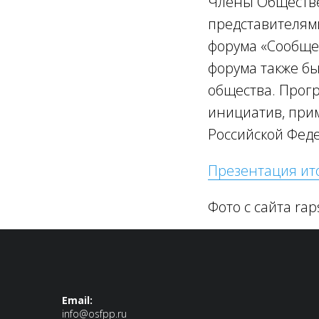
Члены Обществе
представителям
форума «Сообщес
форума также бы
общества. Прог
инициатив, при
Российской Феде
Презентация ит
Фото с сайта rap
Email:
info@osfpp.ru