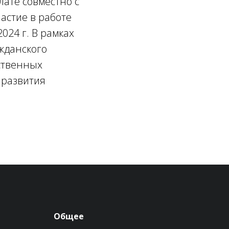
ате совместно с
астие в работе
024 г. В рамках
жданского
ственных
 развития
Общее